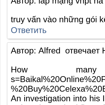
Автор:
lắp mạng vnpt hà
truy vấn vào những gói k
Ответить
Автор:
Alfred
отвечает
How many 
s=Baikal%20Online%2
%20Buy%20Celexa%20Ba
An investigation into hi