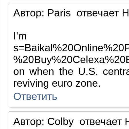
Автор:
Paris
отвечает
H
I'm in 
s=Baikal%20Online%2
%20Buy%20Celexa%20Baik
on when the U.S. centra
reviving euro zone.
Ответить
Автор:
Colby
отвечает
H