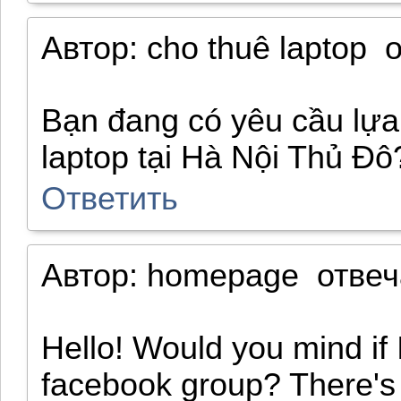
Автор:
cho thuê laptop
Bạn đang có yêu cầu lựa
laptop tại Hà Nội Thủ Đô
Ответить
Автор:
homepage
отвеч
Hello! Would you mind if 
facebook group? There's a