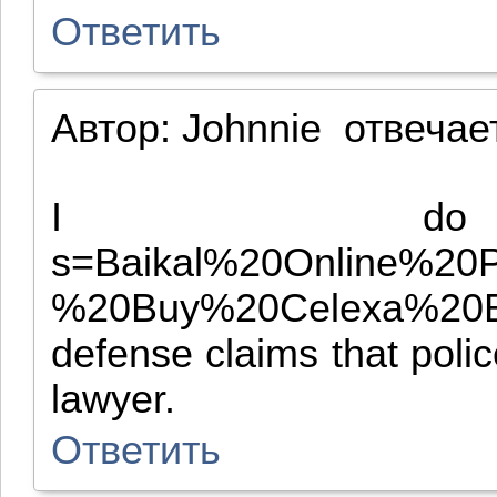
Ответить
Автор:
Johnnie
отвечае
I do som
s=Baikal%20Online%2
%20Buy%20Celexa%20Bai
defense claims that polic
lawyer.
Ответить