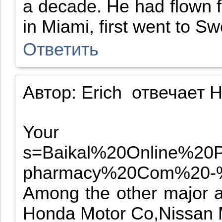
a decade. He had flown 
in Miami, first went to S
Ответить
Автор:
Erich
отвечает
H
Your acc
s=Baikal%20Online%2
pharmacy%20Com%20-%2
Among the other major a
Honda Motor Co,Nissan 