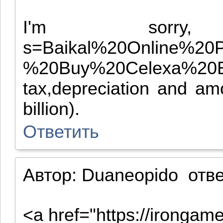
I'm sorry, 
s=Baikal%20Online%2
%20Buy%20Celexa%20Ba
tax,depreciation and amo
billion).
Ответить
Автор:
Duaneopido
отв
<a href="https://irongam