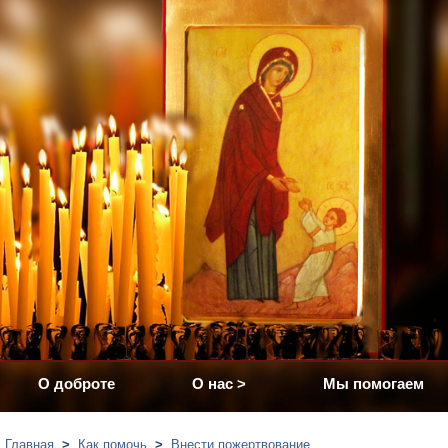
О доброте
О нас
>
Мы помогаем
Главная
>
Как помочь
>
Внести пожертвование