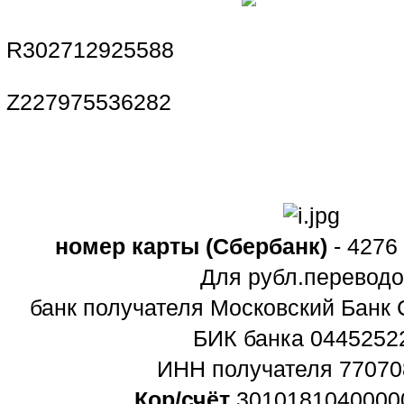
R302712925588
Z227975536282
номер карты (Сбербанк)
-
4276
Для рубл.переводо
банк получателя Московский Банк
БИК банка 0445252
ИНН получателя 77070
Кор/счёт
3010181040000